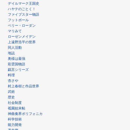
デイルマーク王国史
ハヤテのごとく！
ファイブスター物語
フットボール
ペリー・ローダン
マリみて
ローゼンメイデン
上遠野浩平の世界
同人活動
地誌
奥様は最強
彩雲国物語
戯言シリーズ
料理
杏さや
村上春樹と作品世界
武術
歴史
社会制度
祗園始末帖
神曲奏界ポリフォニカ
科学技術
能力開発