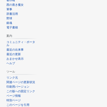
著作権
西の善き魔女
軍事
辞書活用
野球
銀魂
電子書籍
案内
コミュニティ・ポータ
ル
最近の出来事
最近の更新
おまかせ表示
ヘルプ
ツール
リンク元
関連ページの更新状況
印刷用バージョン
この版への固定リンク
ページ情報
特別ページ
このページを引用