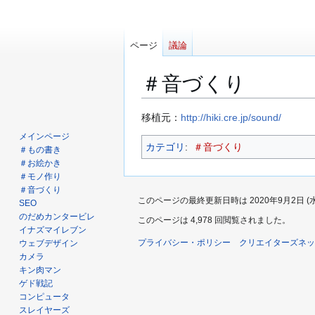
ページ
議論
＃音づくり
ナ
検
移植元：
http://hiki.cre.jp/sound/
ビ
索
メインページ
カテゴリ
:
＃音づくり
ゲ
に
＃もの書き
ー
移
＃お絵かき
＃モノ作り
シ
動
＃音づくり
ョ
このページの最終更新日時は 2020年9月2日 (水) 
SEO
ン
のだめカンタービレ
このページは 4,978 回閲覧されました。
に
イナズマイレブン
移
プライバシー・ポリシー
クリエイターズネッ
ウェブデザイン
動
カメラ
キン肉マン
ゲド戦記
コンピュータ
スレイヤーズ